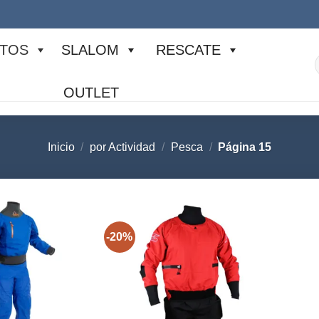
TOS
SLALOM
RESCATE
p
OUTLET
Inicio
/
por Actividad
/
Pesca
/
Página 15
-20%