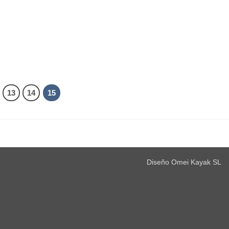
13
14
15
Diseño Omei Kayak SL