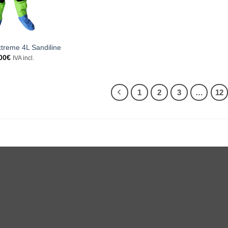
xtreme 4L Sandiline
00
€
IVA incl.
1
2
3
…
12