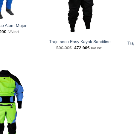
eco Atom Mujer
00
€
IVA incl.
Traje seco Easy Kayak Sandiline
Tra
El
El
590,00
€
472,00
€
IVA incl.
precio
precio
original
actual
era:
es:
590,00€.
472,00€.