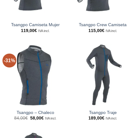
Tsangpo Camiseta Mujer
Tsangpo Crew Camiseta
119,00
€
115,00
€
IVA incl.
IVA incl.
-31%
Tsangpo – Chaleco
Tsangpo Traje
El
El
84,00
€
58,00
€
189,00
€
IVA incl.
IVA incl.
precio
precio
original
actual
era:
es:
84,00€.
58,00€.