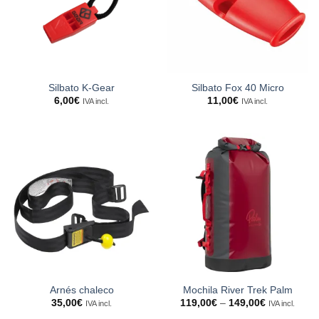
Silbato K-Gear
Silbato Fox 40 Micro
6,00
€
11,00
€
IVA incl.
IVA incl.
Arnés chaleco
Mochila River Trek Palm
35,00
€
119,00
€
–
149,00
€
IVA incl.
IVA incl.