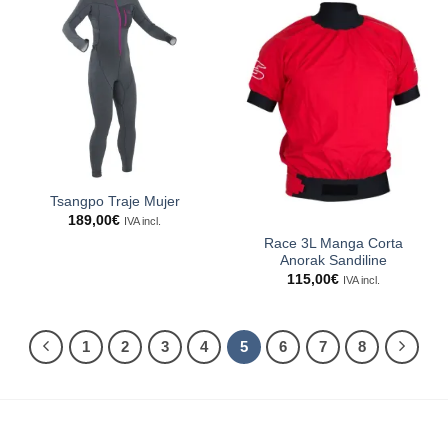
Tsangpo Traje Mujer
189,00
€
IVA incl.
Race 3L Manga Corta
Anorak Sandiline
115,00
€
IVA incl.
1
2
3
4
5
6
7
8