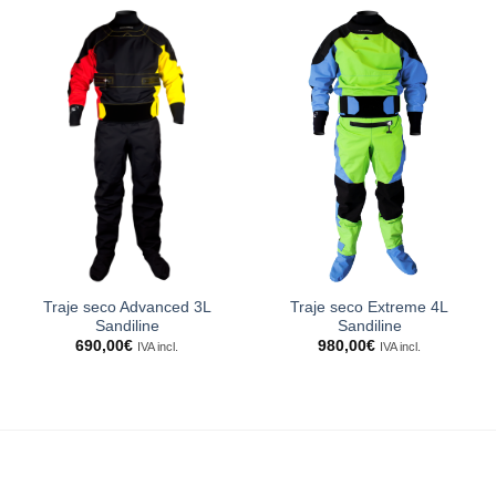
590,00€.
472,00€.
Traje seco Advanced 3L
Traje seco Extreme 4L
Sandiline
Sandiline
690,00
€
980,00
€
IVA incl.
IVA incl.