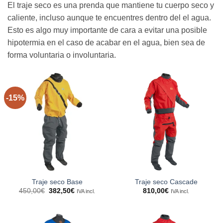
El traje seco es una prenda que mantiene tu cuerpo seco y
caliente, incluso aunque te encuentres dentro del el agua.
Esto es algo muy importante de cara a evitar una posible
hipotermia en el caso de acabar en el agua, bien sea de
forma voluntaria o involuntaria.
-15%
Traje seco Base
Traje seco Cascade
El
El
450,00
€
382,50
€
810,00
€
IVA incl.
IVA incl.
precio
precio
original
actual
era:
es:
450,00€.
382,50€.