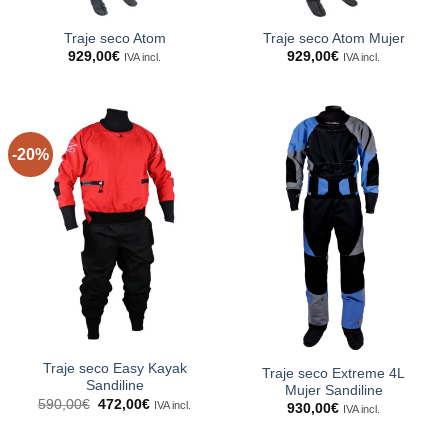
Traje seco Atom
Traje seco Atom Mujer
929,00
€
929,00
€
IVA incl.
IVA incl.
-20%
Traje seco Easy Kayak
Traje seco Extreme 4L
Sandiline
Mujer Sandiline
El
El
590,00
€
472,00
€
IVA incl.
930,00
€
IVA incl.
precio
precio
original
actual
era:
es: