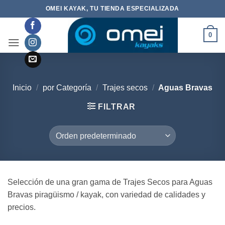
Saltar
OMEI KAYAK, TU TIENDA ESPECIALIZADA
al
contenido
0
Inicio
/
por Categoría
/
Trajes secos
/
Aguas Bravas
FILTRAR
Selección de una gran gama de Trajes Secos para Aguas
Bravas piragüismo / kayak, con variedad de calidades y
precios.