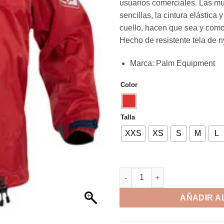
usuarios comerciales.
Las mu
sencillas, la cintura elástica 
cuello, hacen que sea y como
Hecho de resistente tela de n
Marca
:
Palm Equipment
Color
Talla
XXS
XS
S
M
L
AÑADIR A