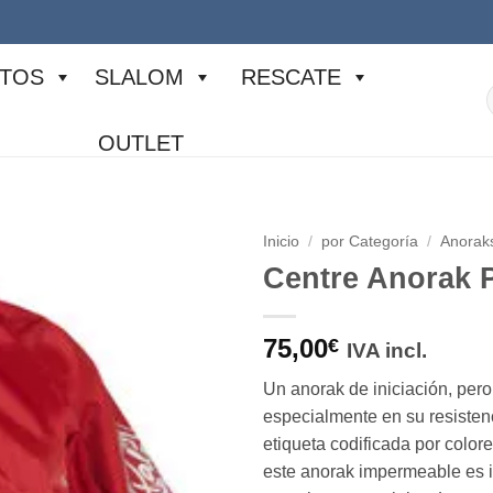
TOS
SLALOM
RESCATE
p
OUTLET
Inicio
/
por Categoría
/
Anorak
Centre Anorak 
75,00
€
IVA incl.
Un anorak de iniciación, per
especialmente en su resisten
etiqueta codificada por colores
este anorak impermeable es i