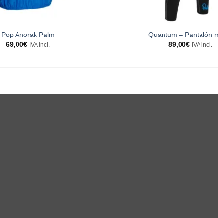
Pop Anorak Palm
Quantum – Pantalón m
69,00
€
89,00
€
IVA incl.
IVA incl.