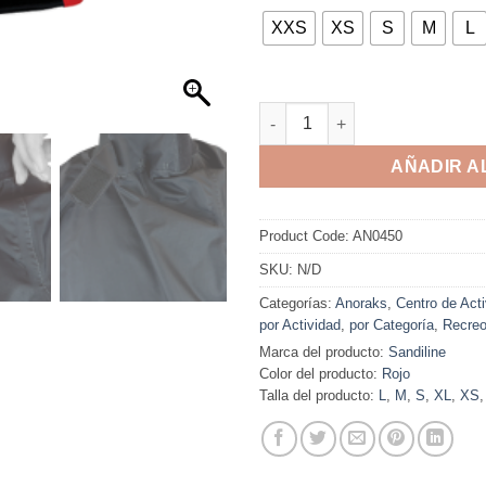
XXS
XS
S
M
L
AÑADIR A
Product Code:
AN0450
SKU:
N/D
Categorías:
Anoraks
,
Centro de Act
por Actividad
,
por Categoría
,
Recre
Marca del producto:
Sandiline
Color del producto:
Rojo
Talla del producto:
L
,
M
,
S
,
XL
,
XS