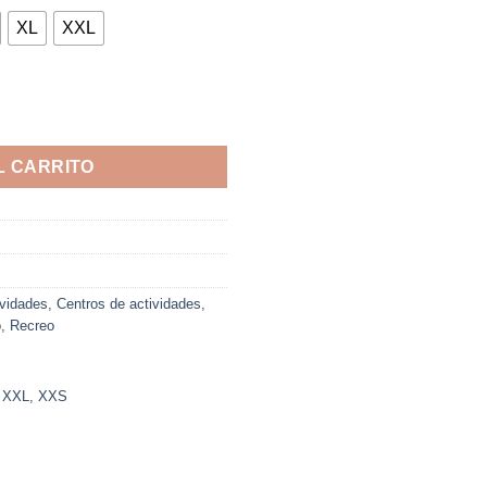
XL
XXL
L CARRITO
ividades
,
Centros de actividades
,
o
,
Recreo
,
XXL
,
XXS