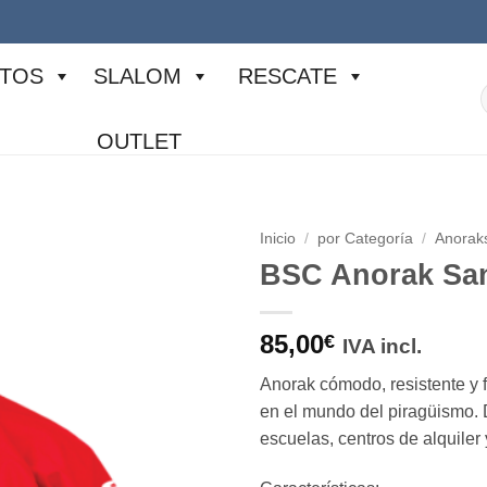
TOS
SLALOM
RESCATE
p
OUTLET
Inicio
/
por Categoría
/
Anorak
BSC Anorak San
85,00
€
IVA incl.
Anorak cómodo, resistente y f
en el mundo del piragüismo.
escuelas, centros de alquiler