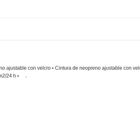
o ajustable con velcro
•
Cintura de neopreno ajustable con ve
m2/24 h •
.