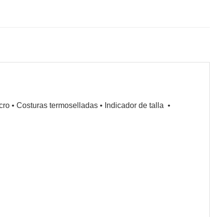
lcro
•
Costuras termoselladas
•
Indicador de talla
•