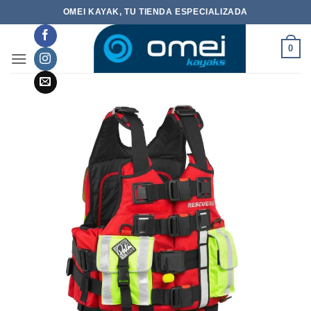
Saltar
OMEI KAYAK, TU TIENDA ESPECIALIZADA
al
contenido
0