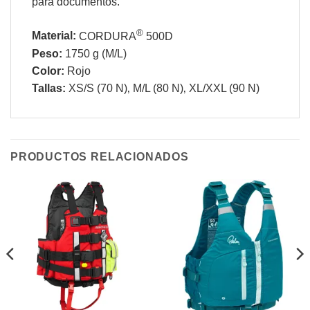
para documentos.
®
Material:
CORDURA
500D
Peso:
1750 g (M/L)
Color:
Rojo
Tallas:
XS/S (70 N)‚ M/L (80 N)‚ XL/XXL (90 N)
PRODUCTOS RELACIONADOS