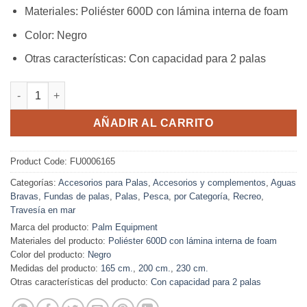
Materiales
:
Poliéster 600D con lámina interna de foam
Color
:
Negro
Otras características
:
Con capacidad para 2 palas
Funda Pala 1.65 m. cantidad
AÑADIR AL CARRITO
Product Code:
FU0006165
Categorías:
Accesorios para Palas
,
Accesorios y complementos
,
Aguas
Bravas
,
Fundas de palas
,
Palas
,
Pesca
,
por Categoría
,
Recreo
,
Travesía en mar
Marca del producto:
Palm Equipment
Materiales del producto:
Poliéster 600D con lámina interna de foam
Color del producto:
Negro
Medidas del producto:
165 cm.
,
200 cm.
,
230 cm.
Otras características del producto:
Con capacidad para 2 palas