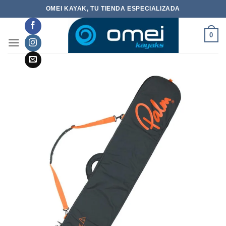
Saltar
OMEI KAYAK, TU TIENDA ESPECIALIZADA
al
contenido
0