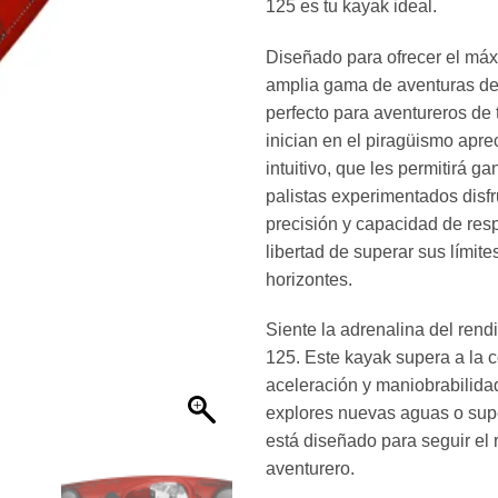
125 es tu kayak ideal.
Diseñado para ofrecer el má
amplia gama de aventuras de
perfecto para aventureros de 
inician en el piragüismo apre
intuitivo, que les permitirá g
palistas experimentados disfr
precisión y capacidad de resp
libertad de superar sus límit
horizontes.
Siente la adrenalina del ren
125. Este kayak supera a la 
aceleración y maniobrabilida
explores nuevas aguas o supe
está diseñado para seguir el r
aventurero.