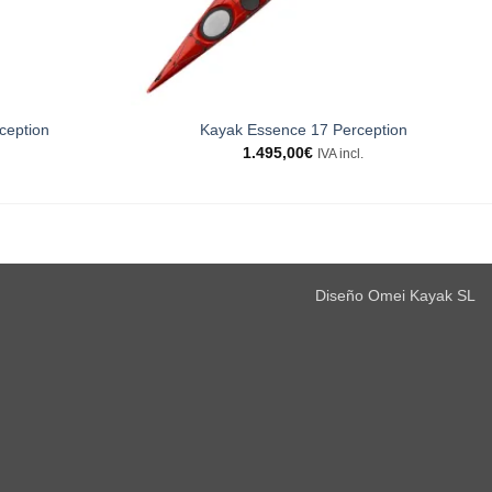
ception
Kayak Essence 17 Perception
1.495,00
€
IVA incl.
Diseño Omei Kayak SL