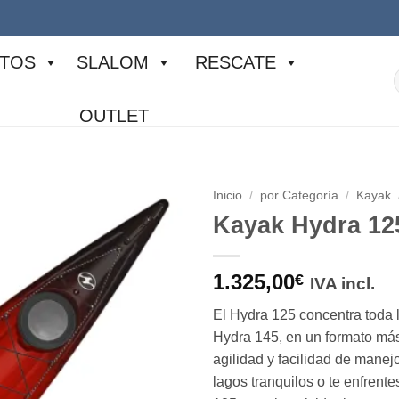
TOS
SLALOM
RESCATE
p
OUTLET
Inicio
/
por Categoría
/
Kayak
Kayak Hydra 12
1.325,00
€
IVA incl.
El Hydra 125 concentra toda 
Hydra 145, en un formato má
agilidad y facilidad de mane
lagos tranquilos o te enfrent