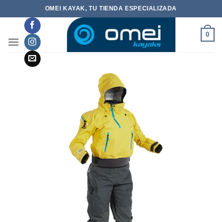
Saltar
OMEI KAYAK, TU TIENDA ESPECIALIZADA
al
contenido
0