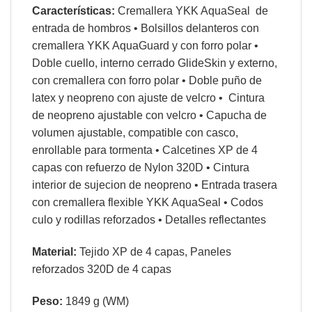
Características:
Cremallera YKK AquaSeal de
entrada de hombros
•
Bolsillos delanteros con
cremallera YKK AquaGuard y con forro polar
•
Doble c
uello, interno cerrado GlideSkin y externo,
con cremallera con forro polar
•
Doble puño de
latex y neopreno con ajuste de velcro
•
C
intura
de neopreno ajustable con velcro
•
Capucha de
v
olumen ajustable, compatible con casco,
enrollable
para tormenta
•
Calcetines XP de 4
capas con refuerzo de Nylon 320D
•
C
intura
interior de sujecion de neopreno • Entrada trasera
con cremallera flexible YKK AquaSeal • Codos
culo y rodillas reforzados
•
Detalles reflectantes
Material:
Tejido XP de 4 capas, Paneles
reforzados 320D de 4 capas
Peso:
1849 g (WM)