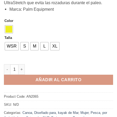
UltraStretch que evita las rozaduras durante el paleo.
Marca
:
Palm Equipment
Color
Talla
WSR
S
M
L
XL
AÑADIR AL CARRITO
Product Code:
AN2065
SKU:
N/D
Categorías:
Canoa
,
Diseñado para
,
kayak de Mar
,
Mujer
,
Pesca
,
por