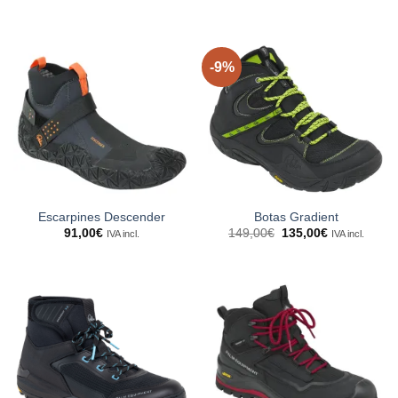
-9%
Escarpines Descender
Botas Gradient
El
El
91,00
€
149,00
€
135,00
€
IVA incl.
IVA incl.
precio
precio
original
actual
era:
es:
149,00€.
135,00€.