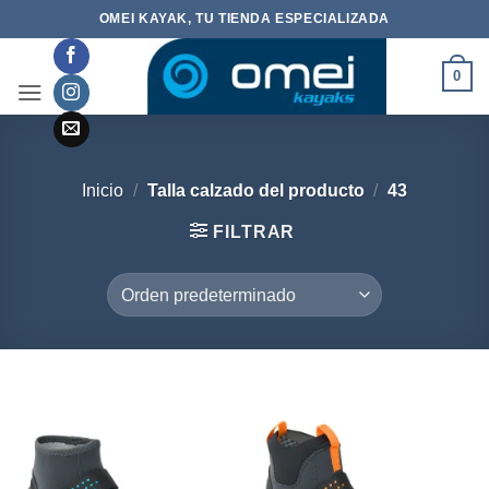
Saltar
OMEI KAYAK, TU TIENDA ESPECIALIZADA
al
contenido
0
Inicio
/
Talla calzado del producto
/
43
FILTRAR