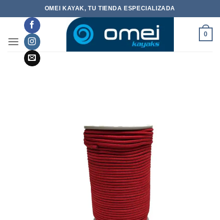
Saltar
OMEI KAYAK, TU TIENDA ESPECIALIZADA
al
contenido
0