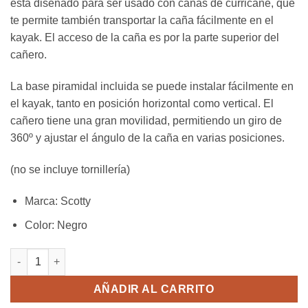
esta diseñado para ser usado con cañas de curricane, que
era:
es:
te permite también transportar la caña fácilmente en el
40,00€.
32,00€.
kayak. El acceso de la caña es por la parte superior del
cañero.
La base piramidal incluida se puede instalar fácilmente en
el kayak, tanto en posición horizontal como vertical. El
cañero tiene una gran movilidad, permitiendo un giro de
360º y ajustar el ángulo de la caña en varias posiciones.
(no se incluye tornillería)
Marca
:
Scotty
Color
:
Negro
Cañero Curricane Scotty cantidad
AÑADIR AL CARRITO