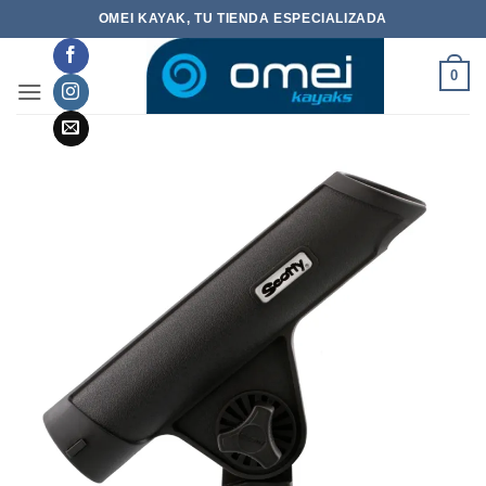
Saltar
OMEI KAYAK, TU TIENDA ESPECIALIZADA
al
contenido
0