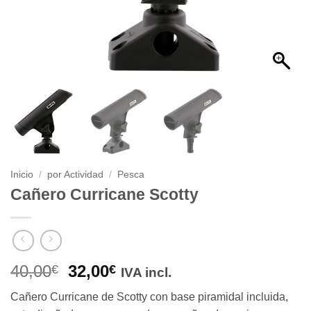
Inicio
/
por Actividad
/
Pesca
Cañero Curricane Scotty
El
El
40,00
32,00
€
€
IVA incl.
precio
precio
Cañero Curricane de Scotty con base piramidal incluida,
original
actual